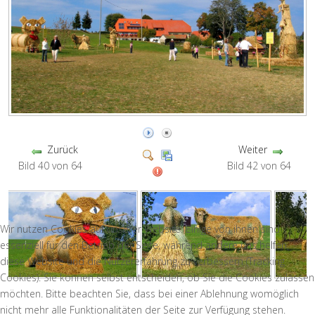
Zurück
Weiter
Bild 40 von 64
Bild 42 von 64
Wir nutzen Cookies auf unserer Website. Einige von ihnen sind
essenziell für den Betrieb der Seite, während andere uns helfen,
diese Website und die Nutzererfahrung zu verbessern (Tracking
Cookies). Sie können selbst entscheiden, ob Sie die Cookies zulassen
möchten. Bitte beachten Sie, dass bei einer Ablehnung womöglich
nicht mehr alle Funktionalitäten der Seite zur Verfügung stehen.