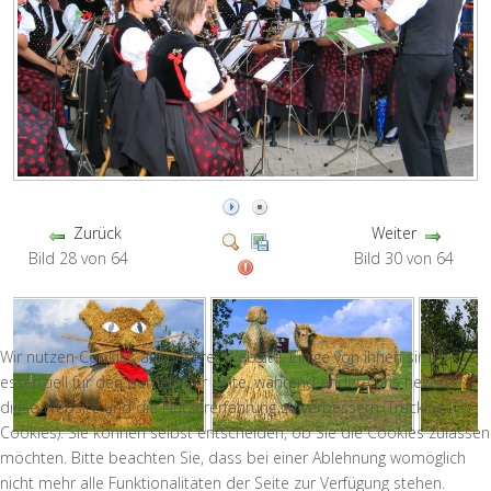
Zurück
Weiter
Bild 28 von 64
Bild 30 von 64
Wir nutzen Cookies auf unserer Website. Einige von ihnen sind
essenziell für den Betrieb der Seite, während andere uns helfen,
diese Website und die Nutzererfahrung zu verbessern (Tracking
Cookies). Sie können selbst entscheiden, ob Sie die Cookies zulassen
möchten. Bitte beachten Sie, dass bei einer Ablehnung womöglich
nicht mehr alle Funktionalitäten der Seite zur Verfügung stehen.