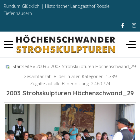
Rundum Glücklich. |
Historischer Landgasthof Rössle
Tiefenhäusern
Startseite
»
2003
» 2003 Strohskulpturen Höchenschwand_29
Gesamtanzahl Bilder in allen Kategorien: 1.339
Zugriffe auf alle Bilder bislang: 2.460.724
2003 Strohskulpturen Höchenschwand_29