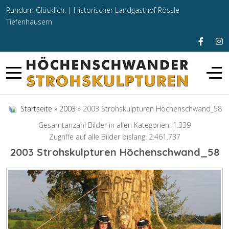
Rundum Glücklich. |
Historischer Landgasthof Rössle
Tiefenhäusern
Startseite
»
2003
» 2003 Strohskulpturen Höchenschwand_58
Gesamtanzahl Bilder in allen Kategorien: 1.339
Zugriffe auf alle Bilder bislang: 2.461.737
2003 Strohskulpturen Höchenschwand_58