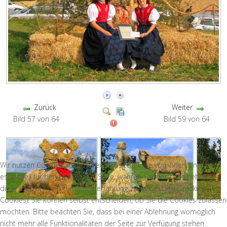
Zurück
Weiter
Bild 57 von 64
Bild 59 von 64
Wir nutzen Cookies auf unserer Website. Einige von ihnen sind
essenziell für den Betrieb der Seite, während andere uns helfen,
diese Website und die Nutzererfahrung zu verbessern (Tracking
Cookies). Sie können selbst entscheiden, ob Sie die Cookies zulassen
möchten. Bitte beachten Sie, dass bei einer Ablehnung womöglich
nicht mehr alle Funktionalitäten der Seite zur Verfügung stehen.