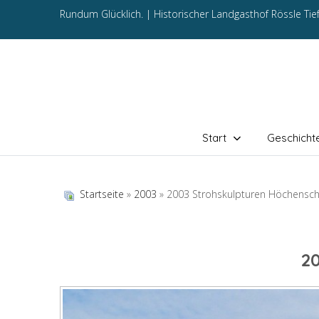
Rundum Glücklich. |
Historischer Landgasthof Rössle Ti
Start
Geschicht
Startseite
»
2003
» 2003 Strohskulpturen Höchensc
2