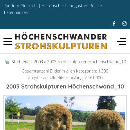
Rundum Glücklich. |
Historischer Landgasthof Rössle
Tiefenhäusern
Startseite
»
2003
» 2003 Strohskulpturen Höchenschwand_10
Gesamtanzahl Bilder in allen Kategorien: 1.339
Zugriffe auf alle Bilder bislang: 2.461.900
2003 Strohskulpturen Höchenschwand_10