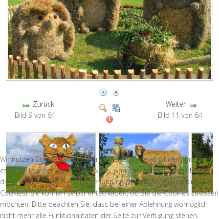
Zurück
Weiter
Bild 9 von 64
Bild 11 von 64
Wir nutzen Cookies auf unserer Website. Einige von ihnen sind
essenziell für den Betrieb der Seite, während andere uns helfen,
diese Website und die Nutzererfahrung zu verbessern (Tracking
Cookies). Sie können selbst entscheiden, ob Sie die Cookies zulassen
möchten. Bitte beachten Sie, dass bei einer Ablehnung womöglich
nicht mehr alle Funktionalitäten der Seite zur Verfügung stehen.