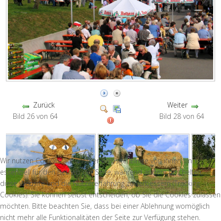
Zurück
Weiter
Bild 26 von 64
Bild 28 von 64
Wir nutzen Cookies auf unserer Website. Einige von ihnen sind
essenziell für den Betrieb der Seite, während andere uns helfen,
diese Website und die Nutzererfahrung zu verbessern (Tracking
Cookies). Sie können selbst entscheiden, ob Sie die Cookies zulassen
möchten. Bitte beachten Sie, dass bei einer Ablehnung womöglich
nicht mehr alle Funktionalitäten der Seite zur Verfügung stehen.