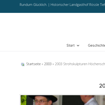
Rundum Glücklich. |
Historischer Landgasthof Rössle Ti
Start
Geschicht
Startseite
»
2003
» 2003 Strohskulpturen Höchensc
2