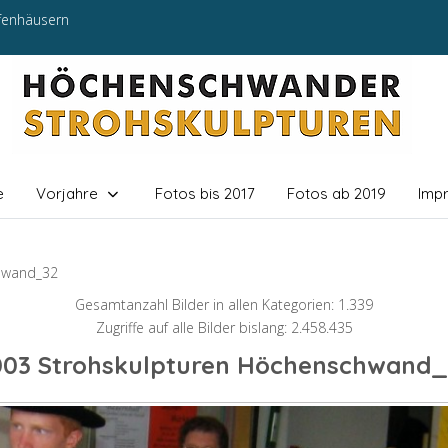
efenhäusern
e
Vorjahre
Fotos bis 2017
Fotos ab 2019
Imp
hwand_32
Gesamtanzahl Bilder in allen Kategorien: 1.339
Zugriffe auf alle Bilder bislang: 2.458.435
003 Strohskulpturen Höchenschwand_