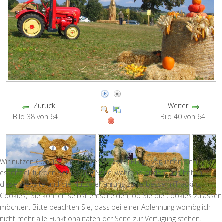
Zurück
Weiter
Bild 38 von 64
Bild 40 von 64
Wir nutzen Cookies auf unserer Website. Einige von ihnen sind
essenziell für den Betrieb der Seite, während andere uns helfen,
diese Website und die Nutzererfahrung zu verbessern (Tracking
Cookies). Sie können selbst entscheiden, ob Sie die Cookies zulassen
möchten. Bitte beachten Sie, dass bei einer Ablehnung womöglich
nicht mehr alle Funktionalitäten der Seite zur Verfügung stehen.