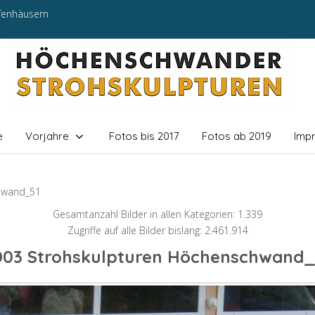
efenhäusern
e
Vorjahre
Fotos bis 2017
Fotos ab 2019
Imp
hwand_51
Gesamtanzahl Bilder in allen Kategorien: 1.339
Zugriffe auf alle Bilder bislang: 2.461.914
003 Strohskulpturen Höchenschwand_