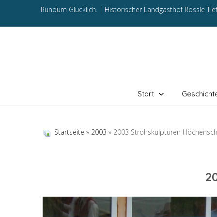
Rundum Glücklich. |
Historischer Landgasthof Rössle Ti
Start
Geschicht
Startseite
»
2003
» 2003 Strohskulpturen Höchensc
2