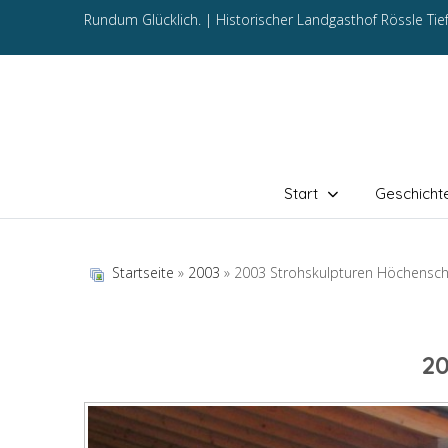
Rundum Glücklich. |
Historischer Landgasthof Rössle Ti
Start
Geschicht
Startseite
»
2003
» 2003 Strohskulpturen Höchensc
2