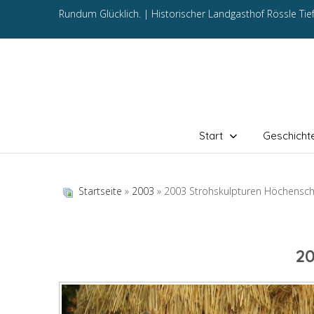
Rundum Glücklich. |
Historischer Landgasthof Rössle Ti
Start
Geschicht
Startseite
»
2003
» 2003 Strohskulpturen Höchensc
2