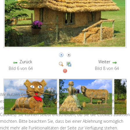
Zurück
Weiter
Bild 6 von 64
Bild 8 von 64
Wir nutzen Cookies auf unserer Website. Einige von ihnen sind
essenziell für den Betrieb der Seite, während andere uns helfen,
diese Website und die Nutzererfahrung zu verbessern (Tracking
Cookies). Sie können selbst entscheiden, ob Sie die Cookies zulassen
möchten. Bitte beachten Sie, dass bei einer Ablehnung womöglich
nicht mehr alle Funktionalitäten der Seite zur Verfügung stehen.