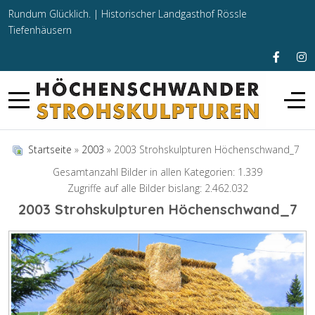
Rundum Glücklich. |
Historischer Landgasthof Rössle
Tiefenhäusern
Startseite
»
2003
» 2003 Strohskulpturen Höchenschwand_7
Gesamtanzahl Bilder in allen Kategorien: 1.339
Zugriffe auf alle Bilder bislang: 2.462.032
2003 Strohskulpturen Höchenschwand_7