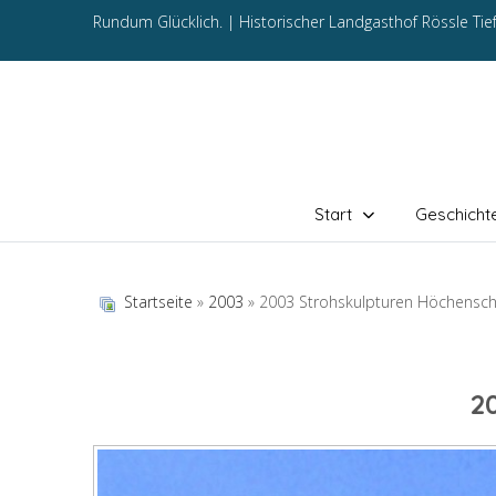
Rundum Glücklich. |
Historischer Landgasthof Rössle Ti
Start
Geschicht
Startseite
»
2003
» 2003 Strohskulpturen Höchensc
2