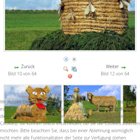
Zurück
Weiter
Bild 10 von 64
Bild 12 von 64
Wir nutzen Cookies auf unserer Website. Einige von ihnen sind
essenziell für den Betrieb der Seite, während andere uns helfen,
diese Website und die Nutzererfahrung zu verbessern (Tracking
Cookies). Sie können selbst entscheiden, ob Sie die Cookies zulassen
möchten. Bitte beachten Sie, dass bei einer Ablehnung womöglich
nicht mehr alle Funktionalitäten der Seite zur Verfügung stehen.