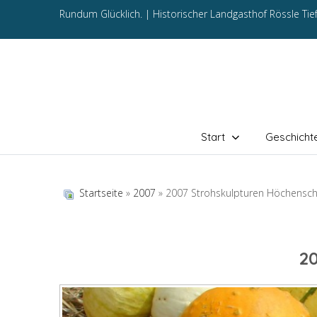
Rundum Glücklich. |
Historischer Landgasthof Rössle Ti
Start
Geschicht
Startseite
»
2007
» 2007 Strohskulpturen Höchensc
2