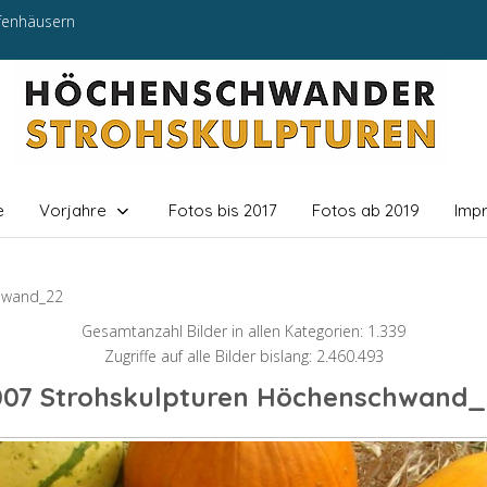
efenhäusern
e
Vorjahre
Fotos bis 2017
Fotos ab 2019
Imp
hwand_22
Gesamtanzahl Bilder in allen Kategorien: 1.339
Zugriffe auf alle Bilder bislang: 2.460.493
007 Strohskulpturen Höchenschwand_