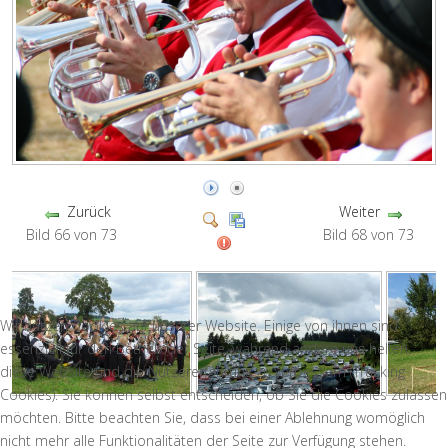
Zurück
Weiter
Bild 66 von 73
Bild 68 von 73
Wir nutzen Cookies auf unserer Website. Einige von ihnen sind
essenziell für den Betrieb der Seite, während andere uns helfen,
diese Website und die Nutzererfahrung zu verbessern (Tracking
Cookies). Sie können selbst entscheiden, ob Sie die Cookies zulassen
möchten. Bitte beachten Sie, dass bei einer Ablehnung womöglich
nicht mehr alle Funktionalitäten der Seite zur Verfügung stehen.