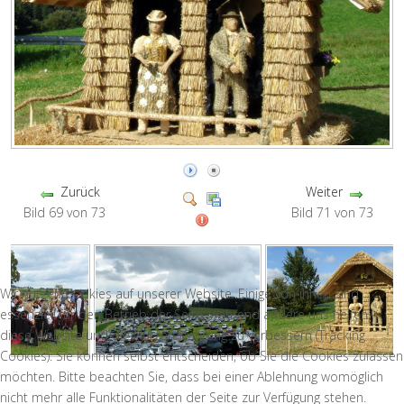
Zurück
Weiter
Bild 69 von 73
Bild 71 von 73
Wir nutzen Cookies auf unserer Website. Einige von ihnen sind
essenziell für den Betrieb der Seite, während andere uns helfen,
diese Website und die Nutzererfahrung zu verbessern (Tracking
Cookies). Sie können selbst entscheiden, ob Sie die Cookies zulassen
möchten. Bitte beachten Sie, dass bei einer Ablehnung womöglich
nicht mehr alle Funktionalitäten der Seite zur Verfügung stehen.