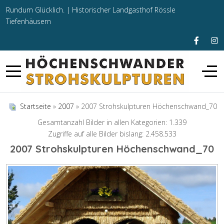
Rundum Glücklich. |
Historischer Landgasthof Rössle
Tiefenhäusern
Startseite
»
2007
» 2007 Strohskulpturen Höchenschwand_70
Gesamtanzahl Bilder in allen Kategorien: 1.339
Zugriffe auf alle Bilder bislang: 2.458.533
2007 Strohskulpturen Höchenschwand_70