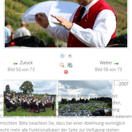
Zurück
Weiter
Bild 56 von 73
Bild 58 von 73
Wir nutzen Cookies auf unserer Website. Einige von ihnen sind
essenziell für den Betrieb der Seite, während andere uns helfen,
diese Website und die Nutzererfahrung zu verbessern (Tracking
Cookies). Sie können selbst entscheiden, ob Sie die Cookies zulassen
möchten. Bitte beachten Sie, dass bei einer Ablehnung womöglich
nicht mehr alle Funktionalitäten der Seite zur Verfügung stehen.