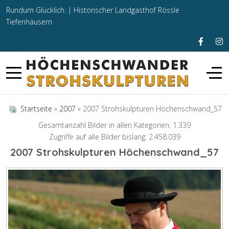
Rundum Glücklich. |
Historischer Landgasthof Rössle
Tiefenhäusern
Startseite
»
2007
» 2007 Strohskulpturen Höchenschwand_57
Gesamtanzahl Bilder in allen Kategorien: 1.339
Zugriffe auf alle Bilder bislang: 2.458.039
2007 Strohskulpturen Höchenschwand_57