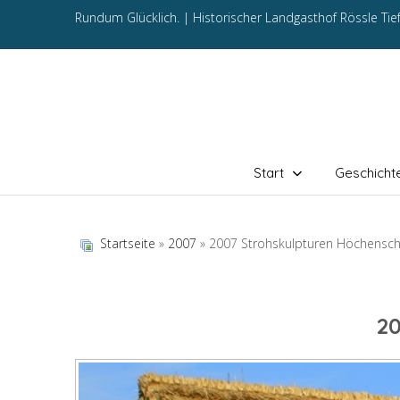
Rundum Glücklich. |
Historischer Landgasthof Rössle Ti
Start
Geschicht
Startseite
»
2007
» 2007 Strohskulpturen Höchensc
2