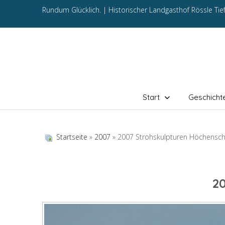
Rundum Glücklich. |
Historischer Landgasthof Rössle Ti
Start
Geschicht
Startseite
»
2007
» 2007 Strohskulpturen Höchensc
2