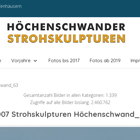
efenhäusern
e
Vorjahre
Fotos bis 2017
Fotos ab 2019
Imp
hwand_63
Gesamtanzahl Bilder in allen Kategorien: 1.339
Zugriffe auf alle Bilder bislang: 2.460.762
007 Strohskulpturen Höchenschwand_