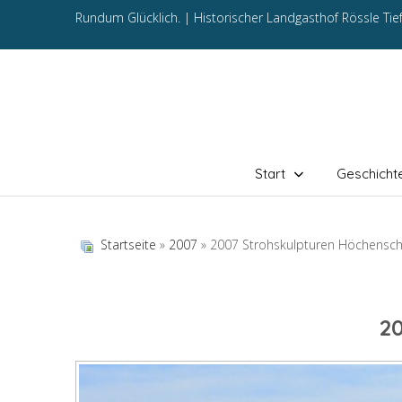
Rundum Glücklich. |
Historischer Landgasthof Rössle Ti
Start
Geschicht
Startseite
»
2007
» 2007 Strohskulpturen Höchensc
2