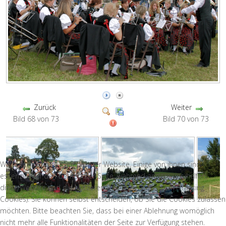
Zurück
Weiter
Bild 68 von 73
Bild 70 von 73
Wir nutzen Cookies auf unserer Website. Einige von ihnen sind
essenziell für den Betrieb der Seite, während andere uns helfen,
diese Website und die Nutzererfahrung zu verbessern (Tracking
Cookies). Sie können selbst entscheiden, ob Sie die Cookies zulassen
möchten. Bitte beachten Sie, dass bei einer Ablehnung womöglich
nicht mehr alle Funktionalitäten der Seite zur Verfügung stehen.