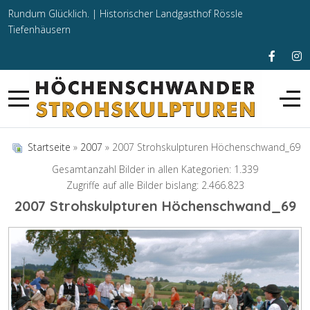
Rundum Glücklich. |
Historischer Landgasthof Rössle
Tiefenhäusern
Startseite
»
2007
» 2007 Strohskulpturen Höchenschwand_69
Gesamtanzahl Bilder in allen Kategorien: 1.339
Zugriffe auf alle Bilder bislang: 2.466.823
2007 Strohskulpturen Höchenschwand_69