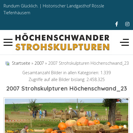
Rundum Glücklich. |
Historischer Landgasthof Rössle
Tiefenhäusern
Startseite
»
2007
» 2007 Strohskulpturen Höchenschwand_23
Gesamtanzahl Bilder in allen Kategorien: 1.339
Zugriffe auf alle Bilder bislang: 2.458.325
2007 Strohskulpturen Höchenschwand_23