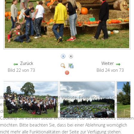
Zurück
Weiter
Bild 22 von 73
Bild 24 von 73
Wir nutzen Cookies auf unserer Website. Einige von ihnen sind
essenziell für den Betrieb der Seite, während andere uns helfen,
diese Website und die Nutzererfahrung zu verbessern (Tracking
Cookies). Sie können selbst entscheiden, ob Sie die Cookies zulassen
möchten. Bitte beachten Sie, dass bei einer Ablehnung womöglich
nicht mehr alle Funktionalitäten der Seite zur Verfügung stehen.