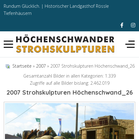
Rundum Glücklich. |
Historischer Landgasthof Rössle
Tiefenhäusern
Startseite
»
2007
» 2007 Strohskulpturen Höchenschwand_26
Gesamtanzahl Bilder in allen Kategorien: 1.339
Zugriffe auf alle Bilder bislang: 2.462.019
2007 Strohskulpturen Höchenschwand_26