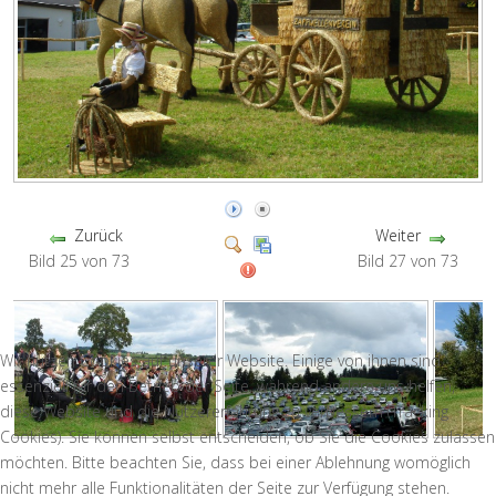
Zurück
Weiter
Bild 25 von 73
Bild 27 von 73
Wir nutzen Cookies auf unserer Website. Einige von ihnen sind
essenziell für den Betrieb der Seite, während andere uns helfen,
diese Website und die Nutzererfahrung zu verbessern (Tracking
Cookies). Sie können selbst entscheiden, ob Sie die Cookies zulassen
möchten. Bitte beachten Sie, dass bei einer Ablehnung womöglich
nicht mehr alle Funktionalitäten der Seite zur Verfügung stehen.