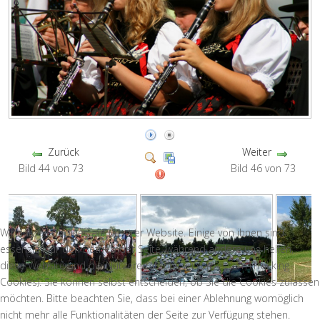
Zurück
Weiter
Bild 44 von 73
Bild 46 von 73
Wir nutzen Cookies auf unserer Website. Einige von ihnen sind
essenziell für den Betrieb der Seite, während andere uns helfen,
diese Website und die Nutzererfahrung zu verbessern (Tracking
Cookies). Sie können selbst entscheiden, ob Sie die Cookies zulassen
möchten. Bitte beachten Sie, dass bei einer Ablehnung womöglich
nicht mehr alle Funktionalitäten der Seite zur Verfügung stehen.