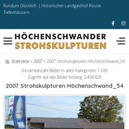
Rundum Glücklich. |
Historischer Landgasthof Rössle
Tiefenhäusern
Startseite
»
2007
» 2007 Strohskulpturen Höchenschwand_54
Gesamtanzahl Bilder in allen Kategorien: 1.339
Zugriffe auf alle Bilder bislang: 2.458.625
2007 Strohskulpturen Höchenschwand_54