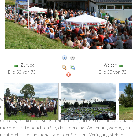
Zurück
Weiter
Bild 53 von 73
Bild 55 von 73
Wir nutzen Cookies auf unserer Website. Einige von ihnen sind
essenziell für den Betrieb der Seite, während andere uns helfen,
diese Website und die Nutzererfahrung zu verbessern (Tracking
Cookies). Sie können selbst entscheiden, ob Sie die Cookies zulassen
möchten. Bitte beachten Sie, dass bei einer Ablehnung womöglich
nicht mehr alle Funktionalitäten der Seite zur Verfügung stehen.