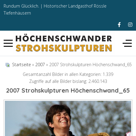
Rundum Glücklich. |
Historischer Landgasthof Rössle
Tiefenhäusern
Startseite
»
2007
» 2007 Strohskulpturen Höchenschwand_65
Gesamtanzahl Bilder in allen Kategorien: 1.339
Zugriffe auf alle Bilder bislang: 2.460.143
2007 Strohskulpturen Höchenschwand_65