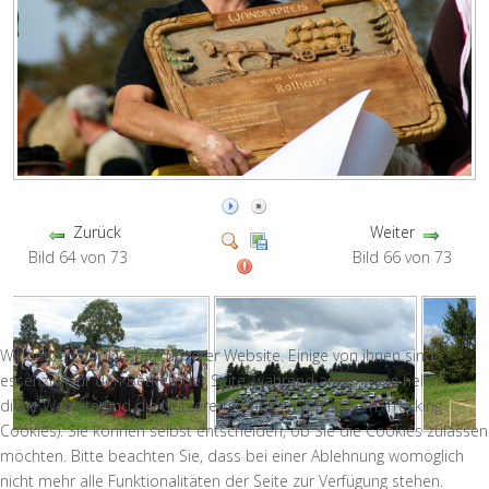
Zurück
Weiter
Bild 64 von 73
Bild 66 von 73
Wir nutzen Cookies auf unserer Website. Einige von ihnen sind
essenziell für den Betrieb der Seite, während andere uns helfen,
diese Website und die Nutzererfahrung zu verbessern (Tracking
Cookies). Sie können selbst entscheiden, ob Sie die Cookies zulassen
möchten. Bitte beachten Sie, dass bei einer Ablehnung womöglich
nicht mehr alle Funktionalitäten der Seite zur Verfügung stehen.