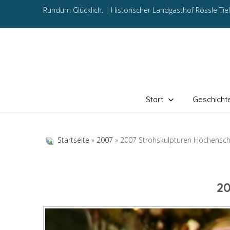
Rundum Glücklich. |
Historischer Landgasthof Rössle Ti
Start
Geschicht
Startseite
»
2007
» 2007 Strohskulpturen Höchensc
2