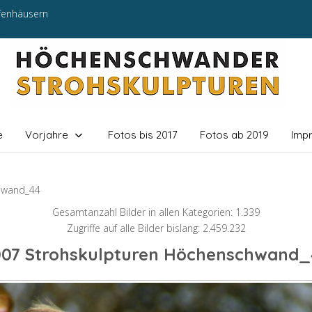
efenhäusern
e
Vorjahre
Fotos bis 2017
Fotos ab 2019
Imp
hwand_44
Gesamtanzahl Bilder in allen Kategorien: 1.339
Zugriffe auf alle Bilder bislang: 2.459.232
007 Strohskulpturen Höchenschwand_