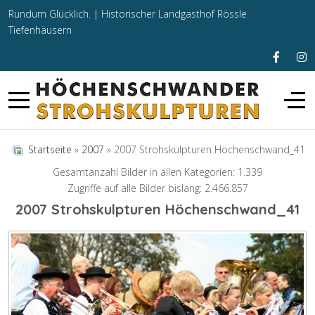
Rundum Glücklich. |
Historischer Landgasthof Rössle
Tiefenhäusern
Startseite
»
2007
» 2007 Strohskulpturen Höchenschwand_41
Gesamtanzahl Bilder in allen Kategorien: 1.339
Zugriffe auf alle Bilder bislang: 2.466.857
2007 Strohskulpturen Höchenschwand_41