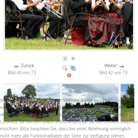
Zurück
Weiter
Bild 40 von 73
Bild 42 von 73
Wir nutzen Cookies auf unserer Website. Einige von ihnen sind
essenziell für den Betrieb der Seite, während andere uns helfen,
diese Website und die Nutzererfahrung zu verbessern (Tracking
Cookies). Sie können selbst entscheiden, ob Sie die Cookies zulassen
möchten. Bitte beachten Sie, dass bei einer Ablehnung womöglich
nicht mehr alle Funktionalitäten der Seite zur Verfügung stehen.