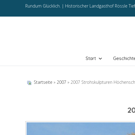
Rundum Glücklich. |
Historischer Landgasthof Rössle Ti
Start
Geschicht
Startseite
»
2007
» 2007 Strohskulpturen Höchensc
2