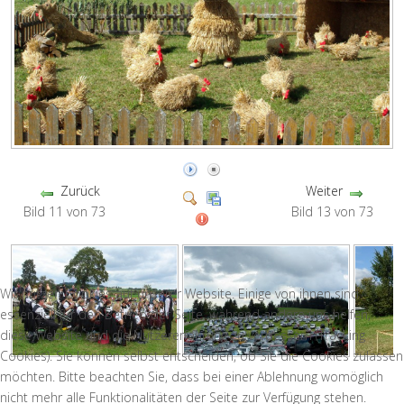
Zurück
Weiter
Bild 11 von 73
Bild 13 von 73
Wir nutzen Cookies auf unserer Website. Einige von ihnen sind
essenziell für den Betrieb der Seite, während andere uns helfen,
diese Website und die Nutzererfahrung zu verbessern (Tracking
Cookies). Sie können selbst entscheiden, ob Sie die Cookies zulassen
möchten. Bitte beachten Sie, dass bei einer Ablehnung womöglich
nicht mehr alle Funktionalitäten der Seite zur Verfügung stehen.