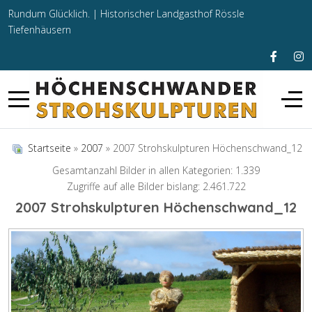
Rundum Glücklich. |
Historischer Landgasthof Rössle
Tiefenhäusern
Startseite
»
2007
» 2007 Strohskulpturen Höchenschwand_12
Gesamtanzahl Bilder in allen Kategorien: 1.339
Zugriffe auf alle Bilder bislang: 2.461.722
2007 Strohskulpturen Höchenschwand_12