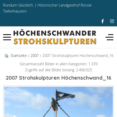
Rundum Glücklich. |
Historischer Landgasthof Rössle
Tiefenhäusern
Startseite
»
2007
» 2007 Strohskulpturen Höchenschwand_16
Gesamtanzahl Bilder in allen Kategorien: 1.339
Zugriffe auf alle Bilder bislang: 2.466.625
2007 Strohskulpturen Höchenschwand_16