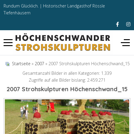
Rundum Glücklich. |
Historischer Landgasthof Rössle
Tiefenhäusern
Startseite
»
2007
» 2007 Strohskulpturen Höchenschwand_15
Gesamtanzahl Bilder in allen Kategorien: 1.339
Zugriffe auf alle Bilder bislang: 2.459.271
2007 Strohskulpturen Höchenschwand_15