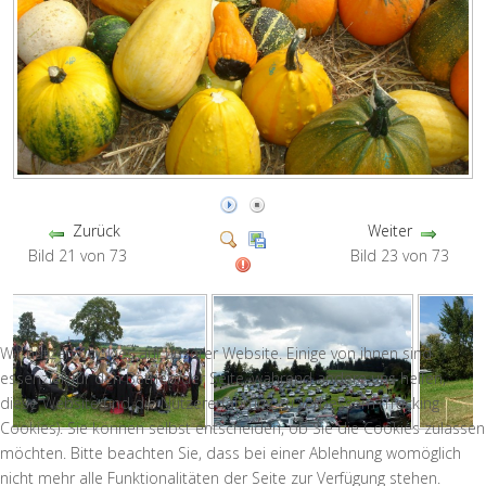
Zurück
Weiter
Bild 21 von 73
Bild 23 von 73
Wir nutzen Cookies auf unserer Website. Einige von ihnen sind
essenziell für den Betrieb der Seite, während andere uns helfen,
diese Website und die Nutzererfahrung zu verbessern (Tracking
Cookies). Sie können selbst entscheiden, ob Sie die Cookies zulassen
möchten. Bitte beachten Sie, dass bei einer Ablehnung womöglich
nicht mehr alle Funktionalitäten der Seite zur Verfügung stehen.