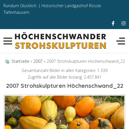
Rundum Glücklich. |
Historischer Landgasthof Rössle
Tiefenhäusern
Startseite
»
2007
» 2007 Strohskulpturen Höchenschwand_22
Gesamtanzahl Bilder in allen Kategorien: 1.339
Zugriffe auf alle Bilder bislang: 2.457.841
2007 Strohskulpturen Höchenschwand_22