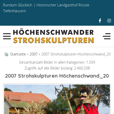
Rundum Glücklich. |
Historischer Landgasthof Rössle
Tiefenhäusern
Startseite
»
2007
» 2007 Strohskulpturen Höchenschwand_20
Gesamtanzahl Bilder in allen Kategorien: 1.339
Zugriffe auf alle Bilder bislang: 2.460.208
2007 Strohskulpturen Höchenschwand_20