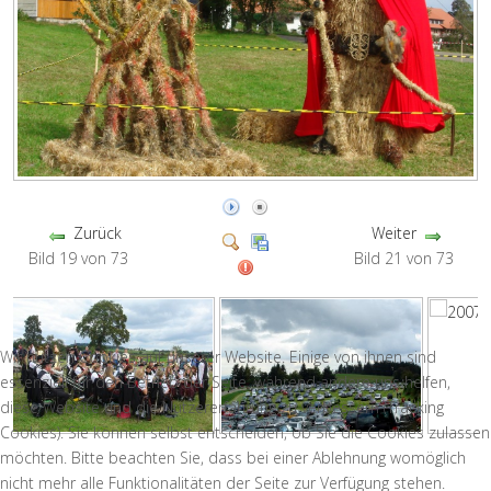
Zurück
Weiter
Bild 19 von 73
Bild 21 von 73
Wir nutzen Cookies auf unserer Website. Einige von ihnen sind
essenziell für den Betrieb der Seite, während andere uns helfen,
diese Website und die Nutzererfahrung zu verbessern (Tracking
Cookies). Sie können selbst entscheiden, ob Sie die Cookies zulassen
möchten. Bitte beachten Sie, dass bei einer Ablehnung womöglich
nicht mehr alle Funktionalitäten der Seite zur Verfügung stehen.