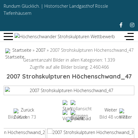
Rundum Glücklich. |
Historischer Landgasthof Rössle
Tiefenhäusern
Startseite
»
2007
» 2007 Strohskulpturen Höchenschwand_47
Gesamtanzahl Bilder in allen Kategorien: 1.339
Zugriffe auf alle Bilder bislang: 2.460.466
2007 Strohskulpturen Höchenschwand_47
Zurück
Weiter
Bild 46 von 73
Bild 48 von 73