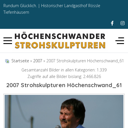
Rundum Glücklich. |
Historischer Landgasthof Rössle
Tiefenhäusern
Startseite
»
2007
» 2007 Strohskulpturen Höchenschwand_61
Gesamtanzahl Bilder in allen Kategorien: 1.339
Zugriffe auf alle Bilder bislang: 2.466.826
2007 Strohskulpturen Höchenschwand_61