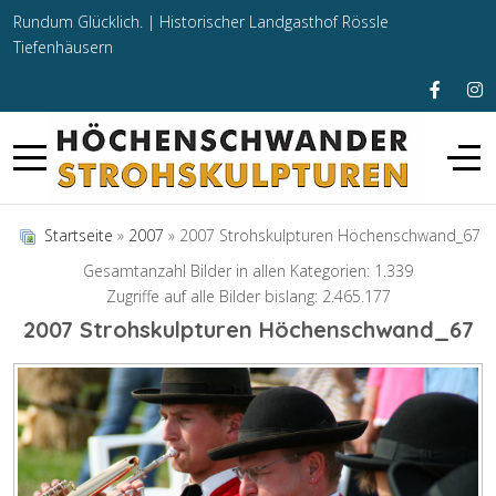
Rundum Glücklich. |
Historischer Landgasthof Rössle
Tiefenhäusern
Startseite
»
2007
» 2007 Strohskulpturen Höchenschwand_67
Gesamtanzahl Bilder in allen Kategorien: 1.339
Zugriffe auf alle Bilder bislang: 2.465.177
2007 Strohskulpturen Höchenschwand_67