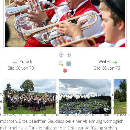
Zurück
Weiter
Bild 66 von 73
Bild 68 von 73
Wir nutzen Cookies auf unserer Website. Einige von ihnen sind
essenziell für den Betrieb der Seite, während andere uns helfen,
diese Website und die Nutzererfahrung zu verbessern (Tracking
Cookies). Sie können selbst entscheiden, ob Sie die Cookies zulassen
möchten. Bitte beachten Sie, dass bei einer Ablehnung womöglich
nicht mehr alle Funktionalitäten der Seite zur Verfügung stehen.