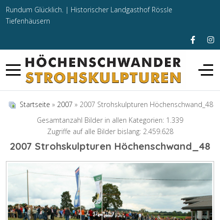
Rundum Glücklich. |
Historischer Landgasthof Rössle
Tiefenhäusern
Startseite
»
2007
» 2007 Strohskulpturen Höchenschwand_48
Gesamtanzahl Bilder in allen Kategorien: 1.339
Zugriffe auf alle Bilder bislang: 2.459.628
2007 Strohskulpturen Höchenschwand_48