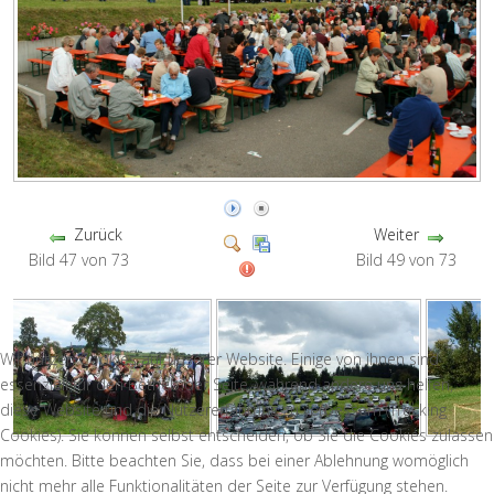
Zurück
Weiter
Bild 47 von 73
Bild 49 von 73
Wir nutzen Cookies auf unserer Website. Einige von ihnen sind
essenziell für den Betrieb der Seite, während andere uns helfen,
diese Website und die Nutzererfahrung zu verbessern (Tracking
Cookies). Sie können selbst entscheiden, ob Sie die Cookies zulassen
möchten. Bitte beachten Sie, dass bei einer Ablehnung womöglich
nicht mehr alle Funktionalitäten der Seite zur Verfügung stehen.