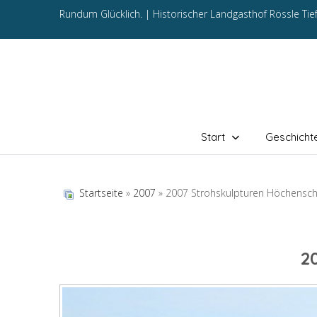
Rundum Glücklich. |
Historischer Landgasthof Rössle Ti
Start
Geschicht
Startseite
»
2007
» 2007 Strohskulpturen Höchensc
2