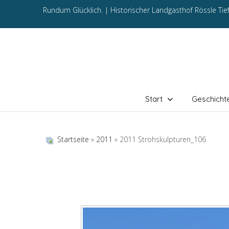
Rundum Glücklich. |
Historischer Landgasthof Rössle Ti
Start
Geschicht
Startseite
»
2011
» 2011 Strohskulpturen_106