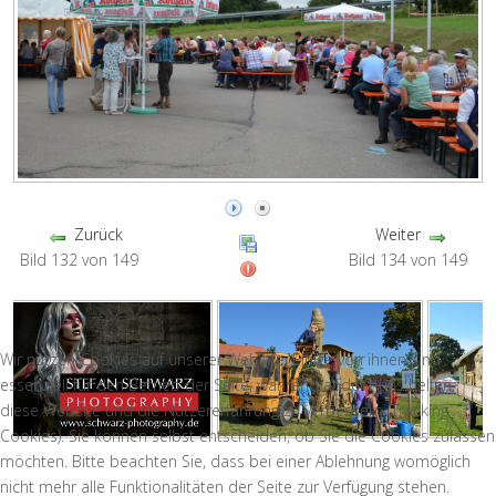
Zurück
Weiter
Bild 132 von 149
Bild 134 von 149
Wir nutzen Cookies auf unserer Website. Einige von ihnen sind
essenziell für den Betrieb der Seite, während andere uns helfen,
diese Website und die Nutzererfahrung zu verbessern (Tracking
Cookies). Sie können selbst entscheiden, ob Sie die Cookies zulassen
möchten. Bitte beachten Sie, dass bei einer Ablehnung womöglich
nicht mehr alle Funktionalitäten der Seite zur Verfügung stehen.