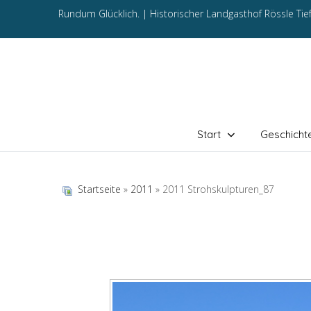
Rundum Glücklich. |
Historischer Landgasthof Rössle Ti
Start
Geschicht
Startseite
»
2011
» 2011 Strohskulpturen_87