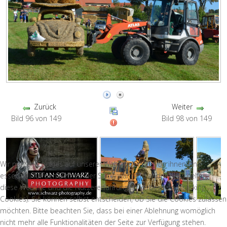
Zurück
Weiter
Bild 96 von 149
Bild 98 von 149
Wir nutzen Cookies auf unserer Website. Einige von ihnen sind
essenziell für den Betrieb der Seite, während andere uns helfen,
diese Website und die Nutzererfahrung zu verbessern (Tracking
Cookies). Sie können selbst entscheiden, ob Sie die Cookies zulassen
möchten. Bitte beachten Sie, dass bei einer Ablehnung womöglich
nicht mehr alle Funktionalitäten der Seite zur Verfügung stehen.