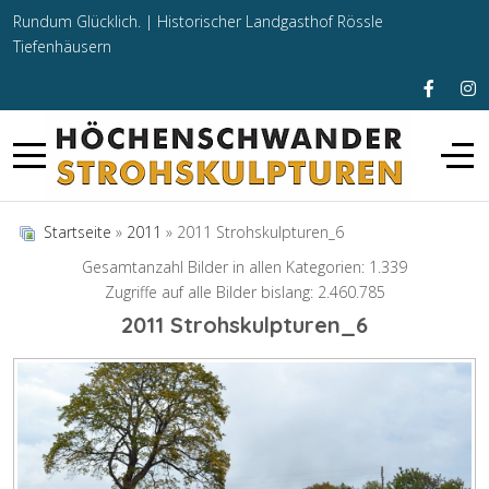
Rundum Glücklich. |
Historischer Landgasthof Rössle
Tiefenhäusern
Startseite
»
2011
» 2011 Strohskulpturen_6
Gesamtanzahl Bilder in allen Kategorien: 1.339
Zugriffe auf alle Bilder bislang: 2.460.785
2011 Strohskulpturen_6