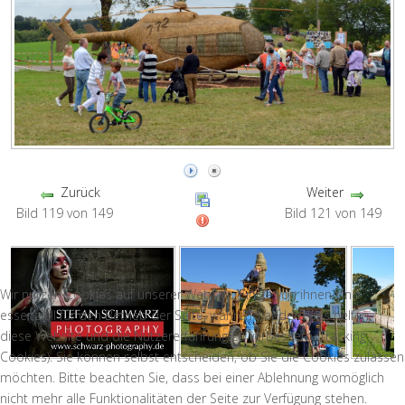
Zurück
Weiter
Bild 119 von 149
Bild 121 von 149
Wir nutzen Cookies auf unserer Website. Einige von ihnen sind
essenziell für den Betrieb der Seite, während andere uns helfen,
diese Website und die Nutzererfahrung zu verbessern (Tracking
Cookies). Sie können selbst entscheiden, ob Sie die Cookies zulassen
möchten. Bitte beachten Sie, dass bei einer Ablehnung womöglich
nicht mehr alle Funktionalitäten der Seite zur Verfügung stehen.