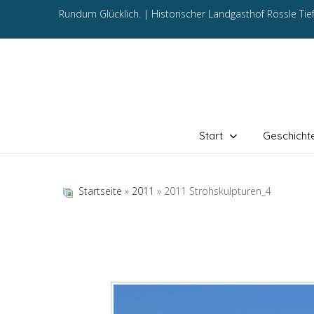
Rundum Glücklich. |
Historischer Landgasthof Rössle Ti
Start
Geschicht
Startseite
»
2011
» 2011 Strohskulpturen_4