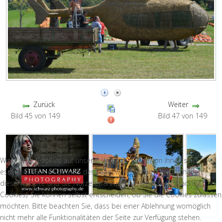
Zurück
Weiter
Bild 45 von 149
Bild 47 von 149
Wir nutzen Cookies auf unserer Website. Einige von ihnen sind
essenziell für den Betrieb der Seite, während andere uns helfen,
diese Website und die Nutzererfahrung zu verbessern (Tracking
Cookies). Sie können selbst entscheiden, ob Sie die Cookies zulassen
möchten. Bitte beachten Sie, dass bei einer Ablehnung womöglich
nicht mehr alle Funktionalitäten der Seite zur Verfügung stehen.