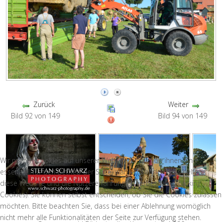
Zurück
Weiter
Bild 92 von 149
Bild 94 von 149
Wir nutzen Cookies auf unserer Website. Einige von ihnen sind
essenziell für den Betrieb der Seite, während andere uns helfen,
diese Website und die Nutzererfahrung zu verbessern (Tracking
Cookies). Sie können selbst entscheiden, ob Sie die Cookies zulassen
möchten. Bitte beachten Sie, dass bei einer Ablehnung womöglich
nicht mehr alle Funktionalitäten der Seite zur Verfügung stehen.