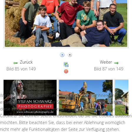
Zurück
Weiter
Bild 85 von 149
Bild 87 von 149
Wir nutzen Cookies auf unserer Website. Einige von ihnen sind
essenziell für den Betrieb der Seite, während andere uns helfen,
diese Website und die Nutzererfahrung zu verbessern (Tracking
Cookies). Sie können selbst entscheiden, ob Sie die Cookies zulassen
möchten. Bitte beachten Sie, dass bei einer Ablehnung womöglich
nicht mehr alle Funktionalitäten der Seite zur Verfügung stehen.