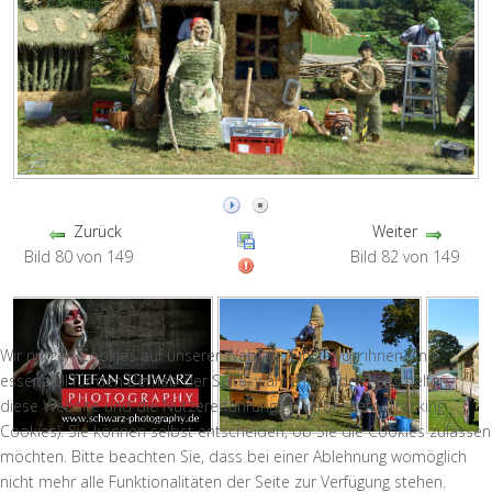
Zurück
Weiter
Bild 80 von 149
Bild 82 von 149
Wir nutzen Cookies auf unserer Website. Einige von ihnen sind
essenziell für den Betrieb der Seite, während andere uns helfen,
diese Website und die Nutzererfahrung zu verbessern (Tracking
Cookies). Sie können selbst entscheiden, ob Sie die Cookies zulassen
möchten. Bitte beachten Sie, dass bei einer Ablehnung womöglich
nicht mehr alle Funktionalitäten der Seite zur Verfügung stehen.