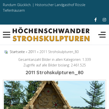
Rundum Glücklich. |
Historischer Landgasthof Rössle
Tiefenhäusern
Startseite
»
2011
» 2011 Strohskulpturen_80
Gesamtanzahl Bilder in allen Kategorien: 1.339
Zugriffe auf alle Bilder bislang: 2.461.525
2011 Strohskulpturen_80